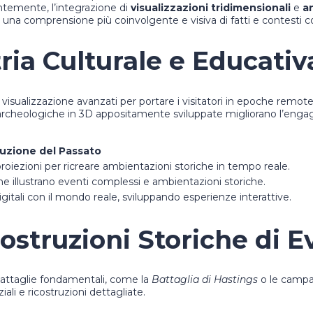
ntemente, l’integrazione di
visualizzazioni tridimensionali
e
a
una comprensione più coinvolgente e visiva di fatti e contesti c
tria Culturale e Educativ
i visualizzazione avanzati per portare i visitatori in epoche rem
i archeologiche in 3D appositamente sviluppate migliorano l’enga
ruzione del Passato
roiezioni per ricreare ambientazioni storiche in tempo reale.
 illustrano eventi complessi e ambientazioni storiche.
gitali con il mondo reale, sviluppando esperienze interattive.
struzioni Storiche di E
e battaglie fondamentali, come la
Battaglia di Hastings
o le campa
ali e ricostruzioni dettagliate.