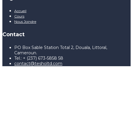
Accueil
Cours
Nous Joindre
Contact
PO Box Sable Station Total 2, Douala, Littoral,
Cameroun.
Tel.: + (237) 673-5858 58
contact@tesholtd.com
Sign In
The password must have a
minimum of 8 characters of numbers and letters, contain at
least 1 capital letter, and should not exceed 20 characters
I agree with storage and handling of my data by this website.