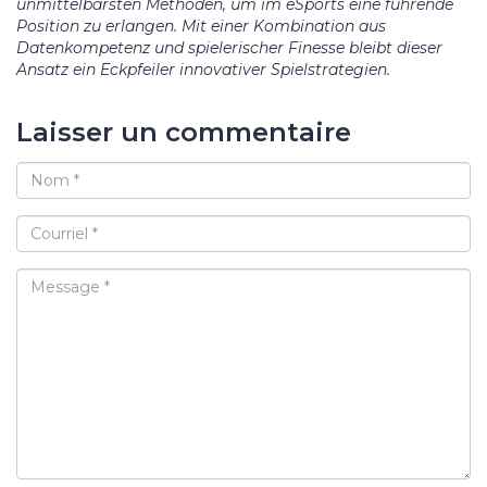
unmittelbarsten Methoden, um im eSports eine führende
Position zu erlangen. Mit einer Kombination aus
Datenkompetenz und spielerischer Finesse bleibt dieser
Ansatz ein Eckpfeiler innovativer Spielstrategien.
Laisser un commentaire