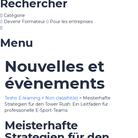
Rechercher
Catégorie
Devenir Formateur
Pour les entreprises
Menu
Nouvelles et
évènements
Tesho E-learning
>
Non classifié(e)
>
Meisterhafte
Strategien für den Tower Rush: Ein Leitfaden für
professionelle E-Sport-Teams
Meisterhafte
Strategien für den