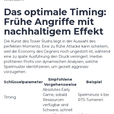
Das optimale Timing:
Frühe Angriffe mit
nachhaltigem Effekt
Die Kunst des Tower Rushs liegt in der Auswahl des
perfekten Moments. Eine zu frühe Attacke kann scheitern,
weil die Economy des Gegners noch ungestört ist, während
eine zu späte Ausführung den Druck verringert. Hierbei
profitieren Profis von dynamischen Analysen, welche
Spielmuster identifizieren, um gezielt aggressiv
vorzugehen.
Empfohlene
Schlüsselparameter
Beispiel
Vorgehensweise
Absolutes Early
Game, sobald
Spielminute 4 bei
Timing
Ressourcen
RTS-Turnieren
verfügbar sind
Schwere, schnell