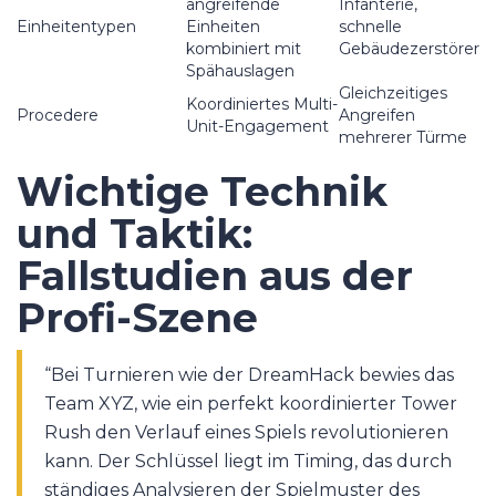
angreifende
Infanterie,
Einheitentypen
Einheiten
schnelle
kombiniert mit
Gebäudezerstörer
Spähauslagen
Gleichzeitiges
Koordiniertes Multi-
Procedere
Angreifen
Unit-Engagement
mehrerer Türme
Wichtige Technik
und Taktik:
Fallstudien aus der
Profi-Szene
“Bei Turnieren wie der DreamHack bewies das
Team XYZ, wie ein perfekt koordinierter Tower
Rush den Verlauf eines Spiels revolutionieren
kann. Der Schlüssel liegt im Timing, das durch
ständiges Analysieren der Spielmuster des