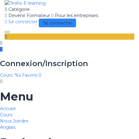
Catégorie
Devenir Formateur
Pour les entreprises
Se connecter
Se connecter
Toggle
navigation
Connexion/Inscription
Cours: %s
Favoris
0
Menu
Accueil
Cours
Nous Joindre
Anglais