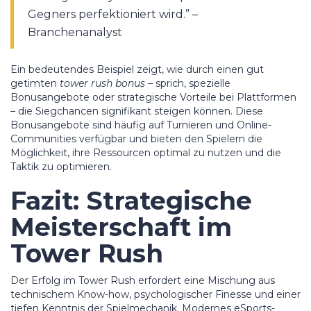
Gegners perfektioniert wird.” –
Branchenanalyst
Ein bedeutendes Beispiel zeigt, wie durch einen gut
getimten
tower rush bonus
– sprich, spezielle
Bonusangebote oder strategische Vorteile bei Plattformen
– die Siegchancen signifikant steigen können. Diese
Bonusangebote sind häufig auf Turnieren und Online-
Communities verfügbar und bieten den Spielern die
Möglichkeit, ihre Ressourcen optimal zu nutzen und die
Taktik zu optimieren.
Fazit: Strategische
Meisterschaft im
Tower Rush
Der Erfolg im Tower Rush erfordert eine Mischung aus
technischem Know-how, psychologischer Finesse und einer
tiefen Kenntnis der Spielmechanik. Modernes eSports-