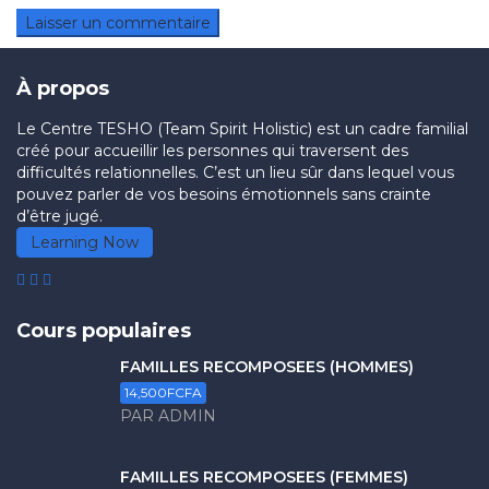
À propos
Le Centre TESHO (Team Spirit Holistic) est un cadre familial
créé pour accueillir les personnes qui traversent des
difficultés relationnelles. C’est un lieu sûr dans lequel vous
pouvez parler de vos besoins émotionnels sans crainte
d’être jugé.
Learning Now
Cours populaires
FAMILLES RECOMPOSÉES (HOMMES)
14,500FCFA
PAR ADMIN
FAMILLES RECOMPOSÉES (FEMMES)