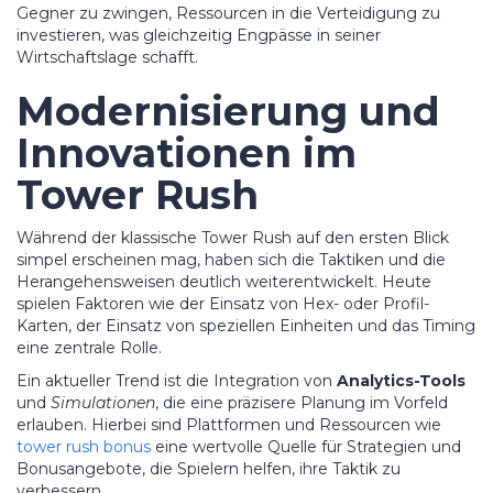
Gegner zu zwingen, Ressourcen in die Verteidigung zu
investieren, was gleichzeitig Engpässe in seiner
Wirtschaftslage schafft.
Modernisierung und
Innovationen im
Tower Rush
Während der klassische Tower Rush auf den ersten Blick
simpel erscheinen mag, haben sich die Taktiken und die
Herangehensweisen deutlich weiterentwickelt. Heute
spielen Faktoren wie der Einsatz von Hex- oder Profil-
Karten, der Einsatz von speziellen Einheiten und das Timing
eine zentrale Rolle.
Ein aktueller Trend ist die Integration von
Analytics-Tools
und
Simulationen
, die eine präzisere Planung im Vorfeld
erlauben. Hierbei sind Plattformen und Ressourcen wie
tower rush bonus
eine wertvolle Quelle für Strategien und
Bonusangebote, die Spielern helfen, ihre Taktik zu
verbessern.