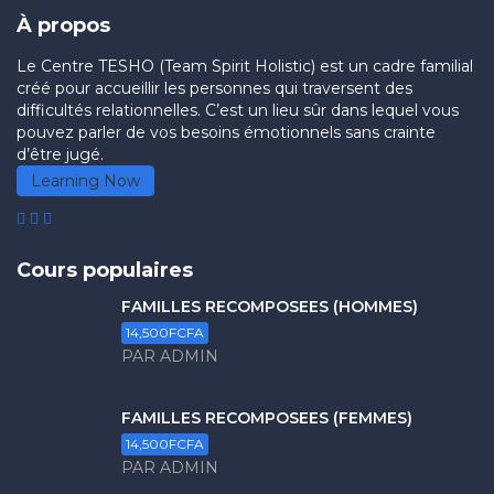
À propos
Le Centre TESHO (Team Spirit Holistic) est un cadre familial
créé pour accueillir les personnes qui traversent des
difficultés relationnelles. C’est un lieu sûr dans lequel vous
pouvez parler de vos besoins émotionnels sans crainte
d’être jugé.
Learning Now
Cours populaires
FAMILLES RECOMPOSÉES (HOMMES)
14,500FCFA
PAR ADMIN
FAMILLES RECOMPOSÉES (FEMMES)
14,500FCFA
PAR ADMIN