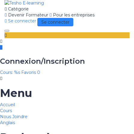
Catégorie
Devenir Formateur
Pour les entreprises
Se connecter
Se connecter
Toggle
navigation
Connexion/Inscription
Cours: %s
Favoris
0
Menu
Accueil
Cours
Nous Joindre
Anglais