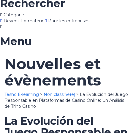
Rechercher
Catégorie
Devenir Formateur
Pour les entreprises
Menu
Nouvelles et
évènements
Tesho E-learning
>
Non classifié(e)
>
La Evolución del Juego
Responsable en Plataformas de Casino Online: Un Análisis
de Trino Casino
La Evolución del
Juego Responsable en