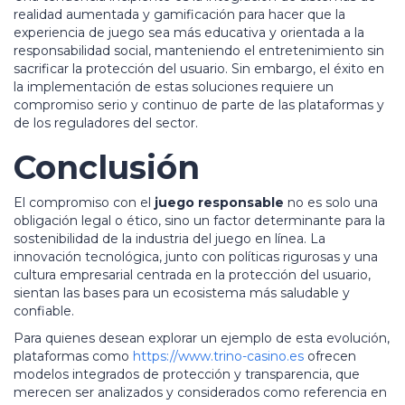
realidad aumentada y gamificación para hacer que la
experiencia de juego sea más educativa y orientada a la
responsabilidad social, manteniendo el entretenimiento sin
sacrificar la protección del usuario. Sin embargo, el éxito en
la implementación de estas soluciones requiere un
compromiso serio y continuo de parte de las plataformas y
de los reguladores del sector.
Conclusión
El compromiso con el
juego responsable
no es solo una
obligación legal o ético, sino un factor determinante para la
sostenibilidad de la industria del juego en línea. La
innovación tecnológica, junto con políticas rigurosas y una
cultura empresarial centrada en la protección del usuario,
sientan las bases para un ecosistema más saludable y
confiable.
Para quienes desean explorar un ejemplo de esta evolución,
plataformas como
https://www.trino-casino.es
ofrecen
modelos integrados de protección y transparencia, que
merecen ser analizados y considerados como referencia en