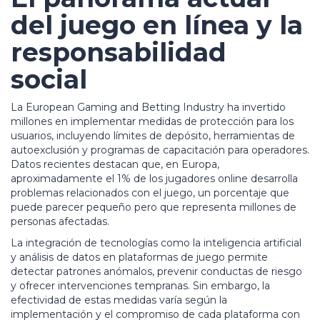
del juego en línea y la
responsabilidad
social
La European Gaming and Betting Industry ha invertido
millones en implementar medidas de protección para los
usuarios, incluyendo límites de depósito, herramientas de
autoexclusión y programas de capacitación para operadores.
Datos recientes destacan que, en Europa,
aproximadamente el 1% de los jugadores online desarrolla
problemas relacionados con el juego, un porcentaje que
puede parecer pequeño pero que representa millones de
personas afectadas.
La integración de tecnologías como la inteligencia artificial
y análisis de datos en plataformas de juego permite
detectar patrones anómalos, prevenir conductas de riesgo
y ofrecer intervenciones tempranas. Sin embargo, la
efectividad de estas medidas varía según la
implementación y el compromiso de cada plataforma con