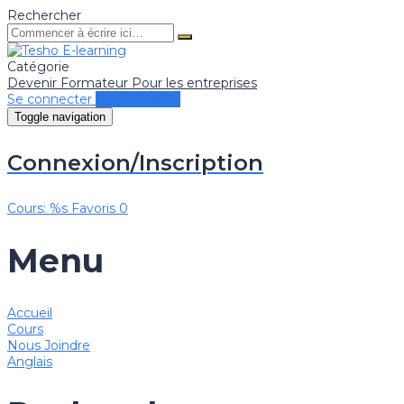
Rechercher
Catégorie
Devenir Formateur
Pour les entreprises
Se connecter
Se connecter
Toggle navigation
Connexion/Inscription
Cours: %s
Favoris
0
Menu
Accueil
Cours
Nous Joindre
Anglais