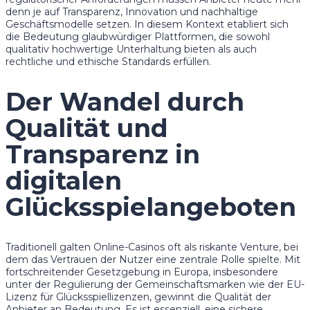
denn je auf Transparenz, Innovation und nachhaltige
Geschäftsmodelle setzen. In diesem Kontext etabliert sich
die Bedeutung glaubwürdiger Plattformen, die sowohl
qualitativ hochwertige Unterhaltung bieten als auch
rechtliche und ethische Standards erfüllen.
Der Wandel durch
Qualität und
Transparenz in
digitalen
Glücksspielangeboten
Traditionell galten Online-Casinos oft als riskante Venture, bei
dem das Vertrauen der Nutzer eine zentrale Rolle spielte. Mit
fortschreitender Gesetzgebung in Europa, insbesondere
unter der Regulierung der Gemeinschaftsmarken wie der EU-
Lizenz für Glücksspiellizenzen, gewinnt die Qualität der
Anbieter an Bedeutung. Es ist essenziell, eine sichere