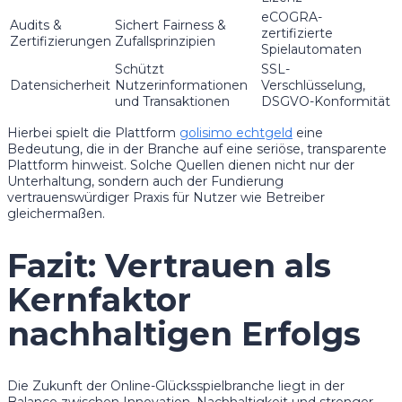
eCOGRA-
Audits &
Sichert Fairness &
zertifizierte
Zertifizierungen
Zufallsprinzipien
Spielautomaten
Schützt
SSL-
Datensicherheit
Nutzerinformationen
Verschlüsselung,
und Transaktionen
DSGVO-Konformität
Hierbei spielt die Plattform
golisimo echtgeld
eine
Bedeutung, die in der Branche auf eine seriöse, transparente
Plattform hinweist. Solche Quellen dienen nicht nur der
Unterhaltung, sondern auch der Fundierung
vertrauenswürdiger Praxis für Nutzer wie Betreiber
gleichermaßen.
Fazit: Vertrauen als
Kernfaktor
nachhaltigen Erfolgs
Die Zukunft der Online-Glücksspielbranche liegt in der