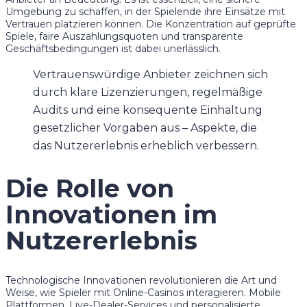
Umgebung zu schaffen, in der Spielende ihre Einsätze mit
Vertrauen platzieren können. Die Konzentration auf geprüfte
Spiele, faire Auszahlungsquoten und transparente
Geschäftsbedingungen ist dabei unerlässlich.
Vertrauenswürdige Anbieter zeichnen sich
durch klare Lizenzierungen, regelmäßige
Audits und eine konsequente Einhaltung
gesetzlicher Vorgaben aus – Aspekte, die
das Nutzererlebnis erheblich verbessern.
Die Rolle von
Innovationen im
Nutzererlebnis
Technologische Innovationen revolutionieren die Art und
Weise, wie Spieler mit Online-Casinos interagieren. Mobile
Plattformen, Live-Dealer-Services und personalisierte