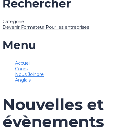
Rechercher
Catégorie
Devenir Formateur
Pour les entreprises
Menu
Accueil
Cours
Nous Joindre
Anglais
Nouvelles et
évènements