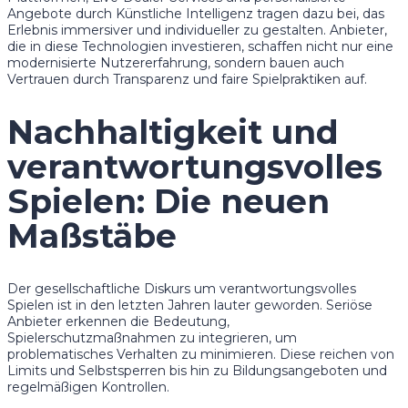
Angebote durch Künstliche Intelligenz tragen dazu bei, das
Erlebnis immersiver und individueller zu gestalten. Anbieter,
die in diese Technologien investieren, schaffen nicht nur eine
modernisierte Nutzererfahrung, sondern bauen auch
Vertrauen durch Transparenz und faire Spielpraktiken auf.
Nachhaltigkeit und
verantwortungsvolles
Spielen: Die neuen
Maßstäbe
Der gesellschaftliche Diskurs um verantwortungsvolles
Spielen ist in den letzten Jahren lauter geworden. Seriöse
Anbieter erkennen die Bedeutung,
Spielerschutzmaßnahmen zu integrieren, um
problematisches Verhalten zu minimieren. Diese reichen von
Limits und Selbstsperren bis hin zu Bildungsangeboten und
regelmäßigen Kontrollen.