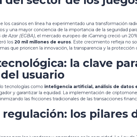
 del sector de los juego
a de los casinos en línea ha experimentado una transformación rad
os y una mayor conciencia de la importancia de la seguridad par
 de Azar (EGBA)
, el mercado europeo de iGaming creció un
20
eró los
20 mil millones de euros
. Este crecimiento refleja no so
as que prioricen la innovación, la transparencia y la protección d
ecnológica: la clave par
 del usuario
ado tecnologías como
inteligencia artificial, análisis de dato
jugador y garantizar la equidad. La implementación de criptomon
nimizando las fricciones tradicionales de las transacciones financ
regulación: los pilares d