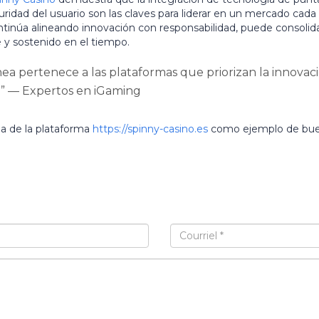
idad del usuario son las claves para liderar en un mercado cada
continúa alineando innovación con responsabilidad, puede consoli
e y sostenido en el tiempo.
nea pertenece a las plataformas que priorizan la innovaci
o.” — Expertos en iGaming
cia de la plataforma
https://spinny-casino.es
como ejemplo de buena