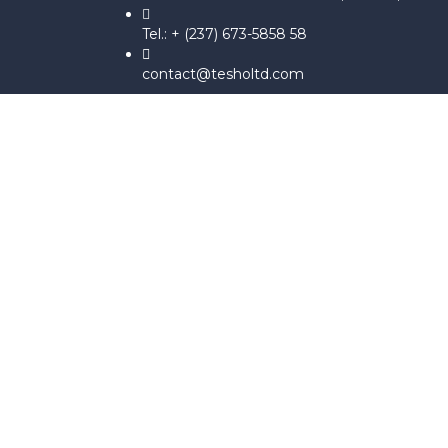
Tel.: + (237) 673-5858 58
contact@tesholtd.com
Sign In
The password must have a minimum 
I agree with storage and handling of my data by this website.
Po
Se souvenir de moi
Sign In
S'inscrire
Restaurer le mot de passe
Send reset link