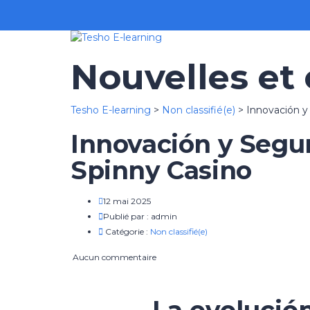
Nouvelles et
Tesho E-learning
>
Non classifié(e)
>
Innovación y
Innovación y Segur
Spinny Casino
12 mai 2025
Publié par :
admin
Catégorie :
Non classifié(e)
Aucun commentaire