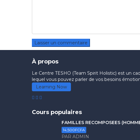
À propos
Le Centre TESHO (Team Spirit Holistic) est un cadre
lequel vous pouvez parler de vos besoins émotionn
Learning Now
Cours populaires
FAMILLES RECOMPOSÉES (HOMME
14,500FCFA
PAR ADMIN