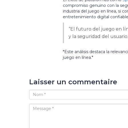
compromiso genuino con la segur
industria del juego en línea, si 
entretenimiento digital confiabl
“El futuro del juego en lí
y la seguridad del usuari
*Este análisis destaca la relevan
juego en línea.*
Laisser un commentaire