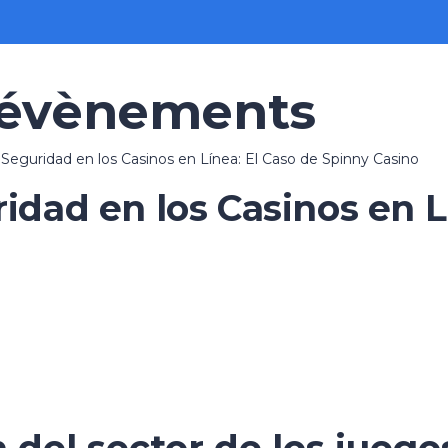
 évènements
 Seguridad en los Casinos en Línea: El Caso de Spinny Casino
idad en los Casinos en L