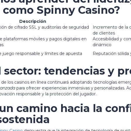
 como Spinny Casino?
Descripción
ón de cifrado SSL y auditorías de seguridad
Incremento de la c
de clientes
e plataformas móviles y pagos digitales en
Accesibilidad y c
as
dinámico
 juego responsable y límites de apuesta
Reputación sólida
l sector: tendencias y p
or de los casinos en línea continuará adoptando tecnologías em
avanzada
para ofrecer experiencias inmersivas y personalizadas. A
vación responsable y la protección del jugador.
un camino hacia la confi
sostenida
inny Casino
demuestra que la integración de tecnología de punta