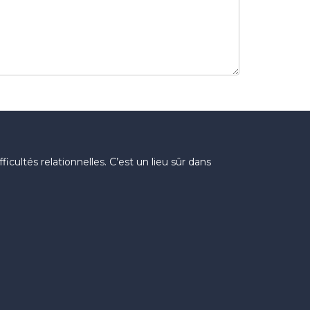
icultés relationnelles. C’est un lieu sûr dans