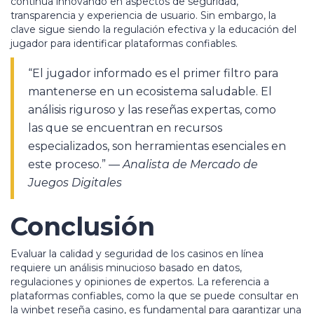
continúa innovando en aspectos de seguridad,
transparencia y experiencia de usuario. Sin embargo, la
clave sigue siendo la regulación efectiva y la educación del
jugador para identificar plataformas confiables.
“El jugador informado es el primer filtro para
mantenerse en un ecosistema saludable. El
análisis riguroso y las reseñas expertas, como
las que se encuentran en recursos
especializados, son herramientas esenciales en
este proceso.” —
Analista de Mercado de
Juegos Digitales
Conclusión
Evaluar la calidad y seguridad de los casinos en línea
requiere un análisis minucioso basado en datos,
regulaciones y opiniones de expertos. La referencia a
plataformas confiables, como la que se puede consultar en
la winbet reseña casino, es fundamental para garantizar una