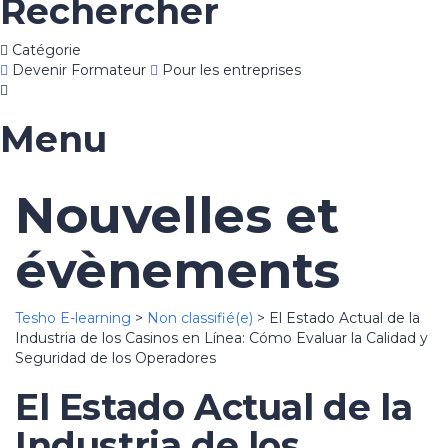
Rechercher
Catégorie
Devenir Formateur
Pour les entreprises
Menu
Nouvelles et
évènements
Tesho E-learning
>
Non classifié(e)
>
El Estado Actual de la
Industria de los Casinos en Línea: Cómo Evaluar la Calidad y
Seguridad de los Operadores
El Estado Actual de la
Industria de los