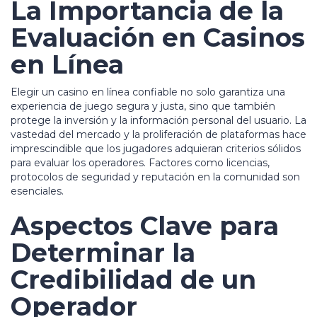
La Importancia de la
Evaluación en Casinos
en Línea
Elegir un casino en línea confiable no solo garantiza una
experiencia de juego segura y justa, sino que también
protege la inversión y la información personal del usuario. La
vastedad del mercado y la proliferación de plataformas hace
imprescindible que los jugadores adquieran criterios sólidos
para evaluar los operadores. Factores como licencias,
protocolos de seguridad y reputación en la comunidad son
esenciales.
Aspectos Clave para
Determinar la
Credibilidad de un
Operador