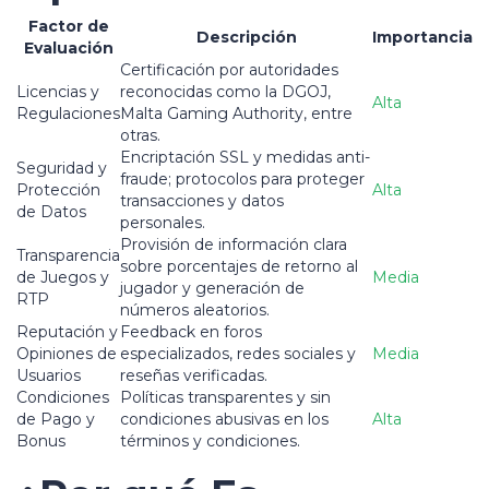
Factor de
Descripción
Importancia
Evaluación
Certificación por autoridades
Licencias y
reconocidas como la DGOJ,
Alta
Regulaciones
Malta Gaming Authority, entre
otras.
Encriptación SSL y medidas anti-
Seguridad y
fraude; protocolos para proteger
Protección
Alta
transacciones y datos
de Datos
personales.
Provisión de información clara
Transparencia
sobre porcentajes de retorno al
de Juegos y
Media
jugador y generación de
RTP
números aleatorios.
Reputación y
Feedback en foros
Opiniones de
especializados, redes sociales y
Media
Usuarios
reseñas verificadas.
Condiciones
Políticas transparentes y sin
de Pago y
condiciones abusivas en los
Alta
Bonus
términos y condiciones.