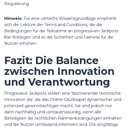
Regulierung.
Hinweis:
Für eine vertiefte Wissensgrundlage empfiehlt
sich die Lektüre der Terms and Conditions, die die
Bedingungen für die Teilnahme an progressiven Jackpots
klar festlegen und so die Sicherheit und Fairness für die
Nutzer erhöhen.
Fazit: Die Balance
zwischen Innovation
und Verantwortung
Progressive Jackpots stellen eine faszinierende technische
Innovation dar, die das Online-Glücksspiel dynamischer und
potenziell gewinnträchtiger macht. Sie sind jedoch nur
dann nachhaltig und vertrauenswürdig, wenn alle
Beteiligten die rechtlichen Rahmenbedingungen einhalten
und die Nutzer umfassend informiert sind. Die sorgfältige