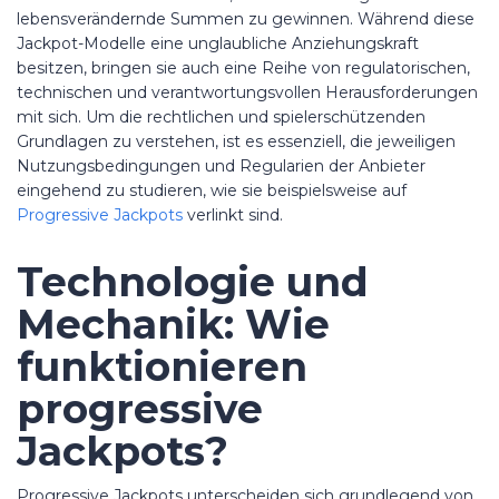
lebensverändernde Summen zu gewinnen. Während diese
Jackpot-Modelle eine unglaubliche Anziehungskraft
besitzen, bringen sie auch eine Reihe von regulatorischen,
technischen und verantwortungsvollen Herausforderungen
mit sich. Um die rechtlichen und spielerschützenden
Grundlagen zu verstehen, ist es essenziell, die jeweiligen
Nutzungsbedingungen und Regularien der Anbieter
eingehend zu studieren, wie sie beispielsweise auf
Progressive Jackpots
verlinkt sind.
Technologie und
Mechanik: Wie
funktionieren
progressive
Jackpots?
Progressive Jackpots unterscheiden sich grundlegend von