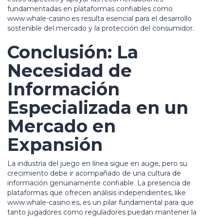
fundamentadas en plataformas confiables como
www.whale-casino.es resulta esencial para el desarrollo
sostenible del mercado y la protección del consumidor.
Conclusión: La
Necesidad de
Información
Especializada en un
Mercado en
Expansión
La industria del juego en línea sigue en auge, pero su
crecimiento debe ir acompañado de una cultura de
información genuinamente confiable. La presencia de
plataformas que ofrecen análisis independientes, like
www.whale-casino.es, es un pilar fundamental para que
tanto jugadores como reguladores puedan mantener la