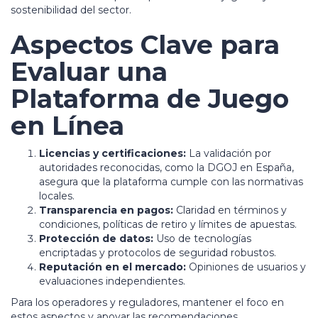
sostenibilidad del sector.
Aspectos Clave para
Evaluar una
Plataforma de Juego
en Línea
Licencias y certificaciones:
La validación por
autoridades reconocidas, como la DGOJ en España,
asegura que la plataforma cumple con las normativas
locales.
Transparencia en pagos:
Claridad en términos y
condiciones, políticas de retiro y límites de apuestas.
Protección de datos:
Uso de tecnologías
encriptadas y protocolos de seguridad robustos.
Reputación en el mercado:
Opiniones de usuarios y
evaluaciones independientes.
Para los operadores y reguladores, mantener el foco en
estos aspectos y apoyar las recomendaciones