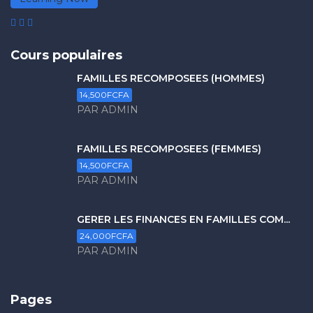
Cours populaires
FAMILLES RECOMPOSÉES (HOMMES)
14,500FCFA
PAR ADMIN
FAMILLES RECOMPOSÉES (FEMMES)
14,500FCFA
PAR ADMIN
GERER LES FINANCES EN FAMILLES COM...
24,000FCFA
PAR ADMIN
Pages