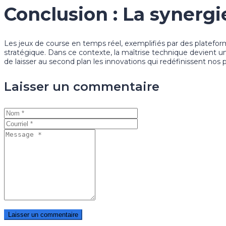
Conclusion : La synergi
Les jeux de course en temps réel, exemplifiés par des platef
stratégique. Dans ce contexte, la maîtrise technique devient un
de laisser au second plan les innovations qui redéfinissent no
Laisser un commentaire