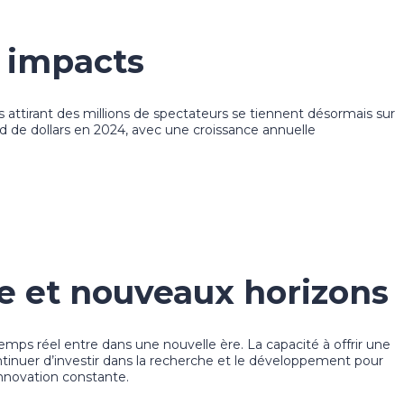
s impacts
 attirant des millions de spectateurs se tiennent désormais sur
ard de dollars en 2024
, avec une croissance annuelle
ue et nouveaux horizons
n temps réel entre dans une nouvelle ère. La capacité à offrir une
ntinuer d’investir dans la recherche et le développement pour
nnovation constante.