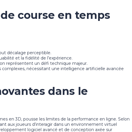
 de course en temps
out décalage perceptible.
ilité et la fidélité de l’expérience.
tion représentent un défi technique majeur.
omplexes, nécessitant une intelligence artificielle avancée
novantes dans le
 en 3D, pousse les limites de la performance en ligne. Selon
tant aux joueurs d’interagir dans un environnement virtuel
eloppement logiciel avancé et de conception axée sur