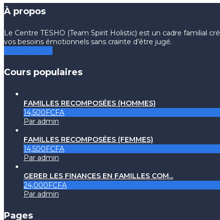
À propos
Le Centre TESHO (Team Spirit Holistic) est un cadre familial créé
vos besoins émotionnels sans crainte d’être jugé.
Learning Now
Cours populaires
FAMILLES RECOMPOSÉES (HOMMES)
14,500FCFA
Par admin
FAMILLES RECOMPOSÉES (FEMMES)
14,500FCFA
Par admin
GERER LES FINANCES EN FAMILLES COM...
24,000FCFA
Par admin
Pages