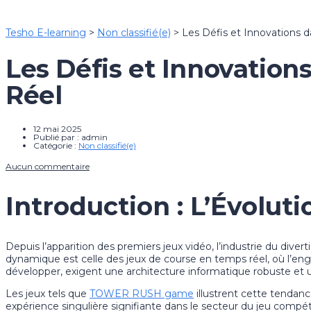
Tesho E-learning
>
Non classifié(e)
>
Les Défis et Innovations d
Les Défis et Innovation
Réel
12 mai 2025
Publié par :
admin
Catégorie :
Non classifié(e)
Aucun commentaire
Introduction : L’Évolu
Depuis l’apparition des premiers jeux vidéo, l’industrie du dive
dynamique est celle des jeux de course en temps réel, où l’en
développer, exigent une architecture informatique robuste et 
Les jeux tels que
TOWER RUSH game
illustrent cette tendan
expérience singulière signifiante dans le secteur du jeu compét