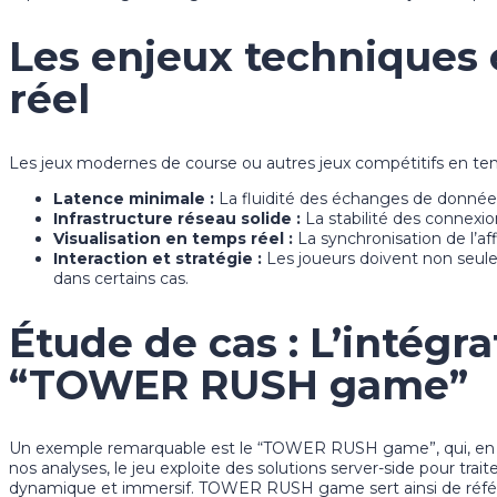
Les enjeux techniques 
réel
Les jeux modernes de course ou autres jeux compétitifs en temp
Latence minimale :
La fluidité des échanges de données
Infrastructure réseau solide :
La stabilité des connexion
Visualisation en temps réel :
La synchronisation de l’af
Interaction et stratégie :
Les joueurs doivent non seule
dans certains cas.
Étude de cas : L’intégr
“TOWER RUSH game”
Un exemple remarquable est le “TOWER RUSH game”, qui, en in
nos analyses, le jeu exploite des solutions server-side pour tr
dynamique et immersif. TOWER RUSH game sert ainsi de référe