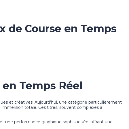
eux de Course en Temps
e en Temps Réel
iques et créatives. Aujourd’hui, une catégorie particulièrement
 immersion totale. Ces titres, souvent complexes à
et une performance graphique sophistiquée, offrant une