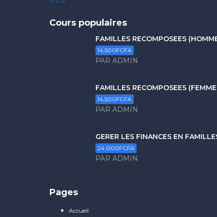
Cours populaires
FAMILLES RECOMPOSÉES (HOMME
14,500FCFA
PAR ADMIN
FAMILLES RECOMPOSÉES (FEMME
14,500FCFA
PAR ADMIN
GERER LES FINANCES EN FAMILLES
24,000FCFA
PAR ADMIN
Pages
Accueil