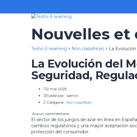
Nouvelles et
Tesho E-learning
>
Non classifié(e)
>
La Evolución
La Evolución del M
Seguridad, Regulac
12 mai 2025
Publié par :
admin
Catégorie :
Non classifié(e)
Aucun commentaire
El sector de los juegos de azar en línea en Españ
cambios regulatorios y una mayor aceptación soci
protección del consumidor.