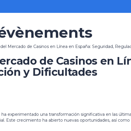
 évènements
 del Mercado de Casinos en Línea en España: Seguridad, Regulac
ercado de Casinos en Lí
ión y Dificultades
a ha experimentado una transformación significativa en las últi
al. Este crecimiento ha abierto nuevas oportunidades, así como 