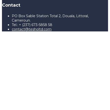
Contact
PO Box Sable Station Total 2, Douala, Littoral,
Cameroun.
Tel.: + (237) 673-5858 58
contact@tesholtd.com
Sign In
The password must have a
minimum of 8 characters of numbers and letters, contain at
least 1 capital letter, and should not exceed 20 characters
I agree with storage and handling of my data by this website.
Politique de confidentialité
Se souvenir de moi
Sign In
S'inscrire
Restaurer le mot de passe