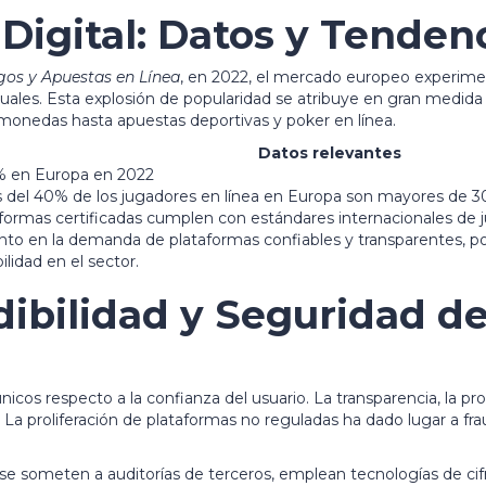
Digital: Datos y Tenden
gos y Apuestas en Línea
, en 2022, el mercado europeo experime
uales. Esta explosión de popularidad se atribuye en gran medida a 
monedas hasta apuestas deportivas y poker en línea.
Datos relevantes
% en Europa en 2022
 del 40% de los jugadores en línea en Europa son mayores de 3
aformas certificadas cumplen con estándares internacionales de 
en la demanda de plataformas confiables y transparentes, por e
ilidad en el sector.
dibilidad y Seguridad de
nicos respecto a la confianza del usuario. La transparencia, la pro
La proliferación de plataformas no reguladas ha dado lugar a frau
 se someten a auditorías de terceros, emplean tecnologías de ci