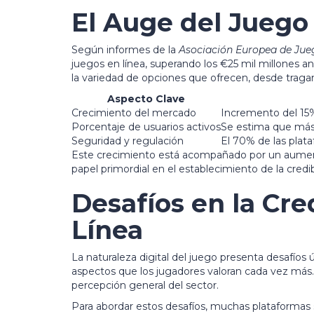
El Auge del Juego 
Según informes de la
Asociación Europea de Jue
juegos en línea, superando los €25 mil millones an
la variedad de opciones que ofrecen, desde traga
Aspecto Clave
Crecimiento del mercado
Incremento del 15
Porcentaje de usuarios activos
Se estima que más
Seguridad y regulación
El 70% de las plat
Este crecimiento está acompañado por un aumento 
papel primordial en el establecimiento de la credib
Desafíos en la Cre
Línea
La naturaleza digital del juego presenta desafíos ú
aspectos que los jugadores valoran cada vez más. 
percepción general del sector.
Para abordar estos desafíos, muchas plataformas