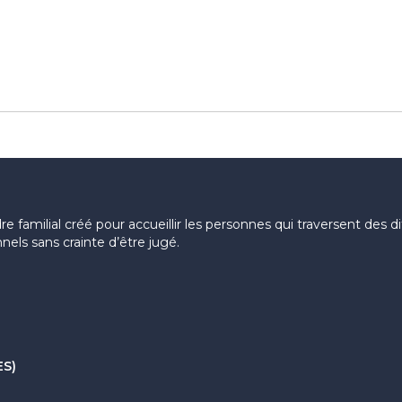
 familial créé pour accueillir les personnes qui traversent des diff
els sans crainte d’être jugé.
S)