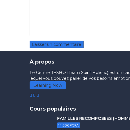
À propos
Le Centre TESHO (Team Spirit Holistic) est un cadre
lequel vous pouvez parler de vos besoins émotionn
Learning Now
Cours populaires
FAMILLES RECOMPOSÉES (HOMME
14,500FCFA