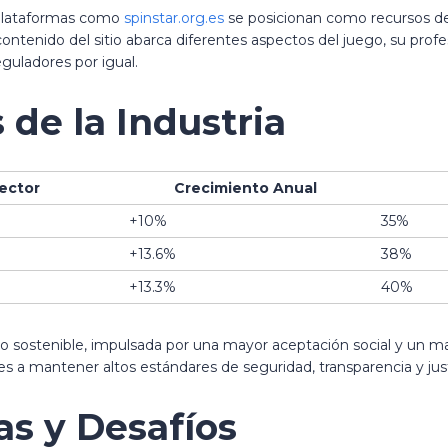
 plataformas como
spinstar.org.es
se posicionan como recursos de
 contenido del sitio abarca diferentes aspectos del juego, su pr
eguladores por igual.
 de la Industria
Sector
Crecimiento Anual
+10%
35%
+13.6%
38%
+13.3%
40%
to sostenible, impulsada por una mayor aceptación social y un m
s a mantener altos estándares de seguridad, transparencia y just
as y Desafíos