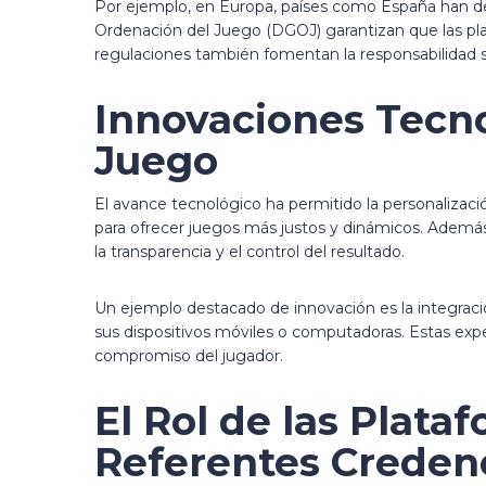
Por ejemplo, en Europa, países como España han de
Ordenación del Juego (DGOJ) garantizan que las plat
regulaciones también fomentan la responsabilidad so
Innovaciones Tecno
Juego
El avance tecnológico ha permitido la personalización
para ofrecer juegos más justos y dinámicos. Además
la transparencia y el control del resultado.
Un ejemplo destacado de innovación es la integrac
sus dispositivos móviles o computadoras. Estas expe
compromiso del jugador.
El Rol de las Plata
Referentes Creden