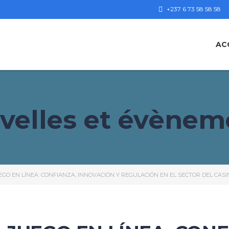
+237 6 73 58 58 58
AC
velles et évènem
EGO EN LÍNEA: CONFIANZA, INNOVACIÓN Y REGULACIÓN EN EL SECTOR DEL CASI