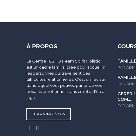
The password must have a minimum of 8 characters of numbers and
À PROPOS
COURS
FAMILL
Le Centre TESHO (Team Spirit Holistic)
I agree with storage and handling of my data by this website.
Po
est un cadre familial créé pour accueillir
PAR ADM
les personnes qui traversent des
FAMILL
difficultés relationnelles. C’est un lieu sûr
Se souvenir de moi
PAR ADM
dans lequel vous pouvez parler de vos
Sign In
S'inscrire
besoins émotionnels sans crainte d’être
Restaurer le mot de passe
GERER L
jugé.
COM...
PAR ADM
Send reset link
LEARNING NOW
Password reset link sent
to your email
Fermer
No account?
S'inscrire
Sign In