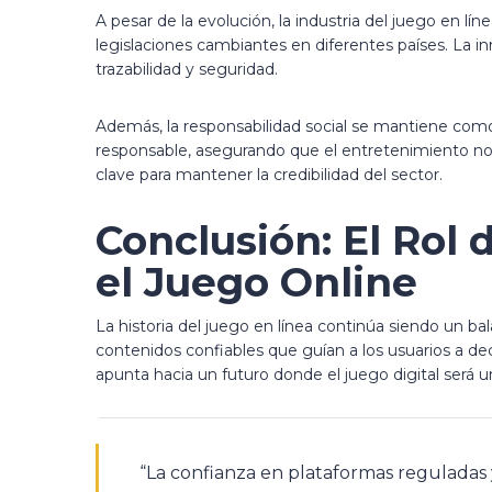
A pesar de la evolución, la industria del juego en lí
legislaciones cambiantes en diferentes países. La 
trazabilidad y seguridad.
Además, la responsabilidad social se mantiene como
responsable, asegurando que el entretenimiento no s
clave para mantener la credibilidad del sector.
Conclusión: El Rol 
el Juego Online
La historia del juego en línea continúa siendo un b
contenidos confiables que guían a los usuarios a de
apunta hacia un futuro donde el juego digital será 
“La confianza en plataformas reguladas 