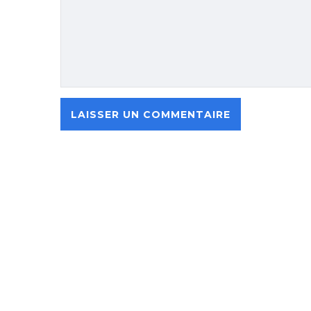
Sign In