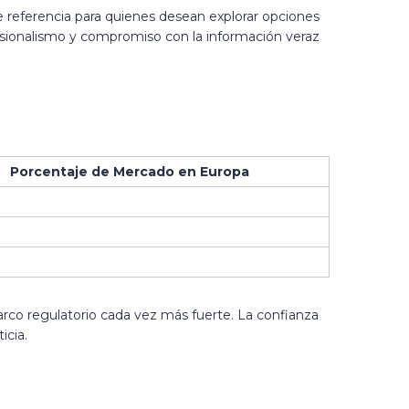
 referencia para quienes desean explorar opciones
ofesionalismo y compromiso con la información veraz
Porcentaje de Mercado en Europa
arco regulatorio cada vez más fuerte. La confianza
icia.