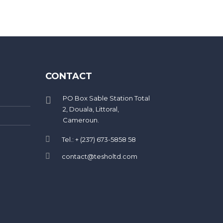
eed 20 characters
CONTACT
PO Box Sable Station Total
2, Douala, Littoral,
Cameroun.
Tel.: + (237) 673-5858 58
contact@tesholtd.com