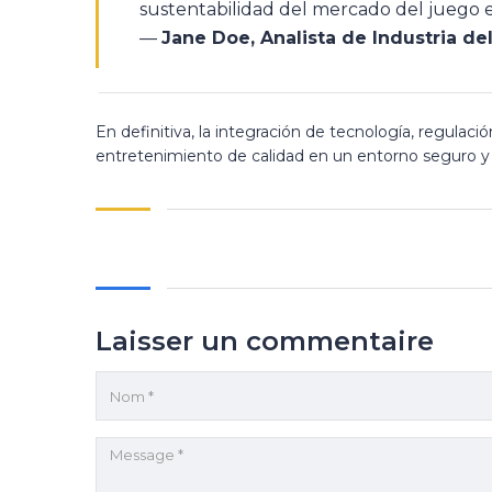
sustentabilidad del mercado del juego e
—
Jane Doe, Analista de Industria de
En definitiva, la integración de tecnología, regulac
entretenimiento de calidad en un entorno seguro y
Laisser un commentaire