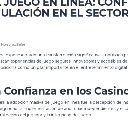
 JUEGO EN LÍNEA: CONF
ULACIÓN EN EL SECTOR
:
Non classifié(e)
ea ha experimentado una transformación significativa, impulsada 
 experiencias de juego seguras, innovadoras y accesibles desde 
posiciona como un pilar importante en el entretenimiento digital
a Confianza en los Casino
a la adopción masiva del juego en línea fue la percepción de inse
seguridad, la implementación de auditorías independientes y el
rotección del jugador y la integridad del juego.