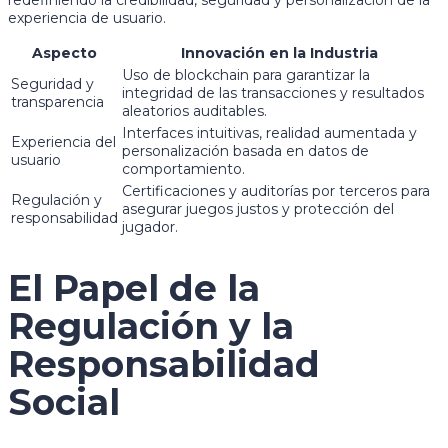
experiencia de usuario.
Aspecto
Innovación en la Industria
Uso de blockchain para garantizar la
Seguridad y
integridad de las transacciones y resultados
transparencia
aleatorios auditables.
Interfaces intuitivas, realidad aumentada y
Experiencia del
personalización basada en datos de
usuario
comportamiento.
Certificaciones y auditorías por terceros para
Regulación y
asegurar juegos justos y protección del
responsabilidad
jugador.
El Papel de la
Regulación y la
Responsabilidad
Social