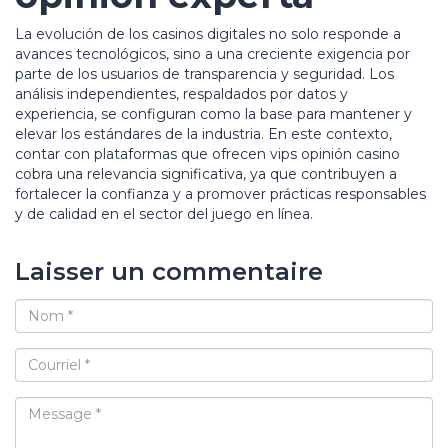
La evolución de los casinos digitales no solo responde a
avances tecnológicos, sino a una creciente exigencia por
parte de los usuarios de transparencia y seguridad. Los
análisis independientes, respaldados por datos y
experiencia, se configuran como la base para mantener y
elevar los estándares de la industria. En este contexto,
contar con plataformas que ofrecen vips opinión casino
cobra una relevancia significativa, ya que contribuyen a
fortalecer la confianza y a promover prácticas responsables
y de calidad en el sector del juego en línea.
Laisser un commentaire