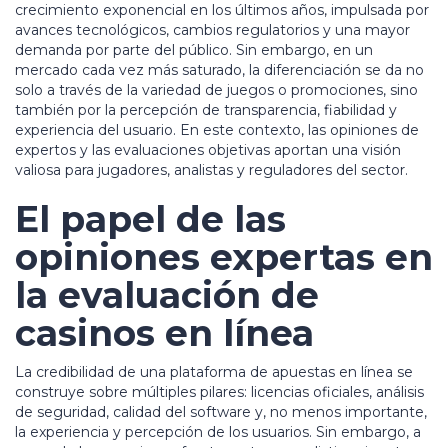
crecimiento exponencial en los últimos años, impulsada por
avances tecnológicos, cambios regulatorios y una mayor
demanda por parte del público. Sin embargo, en un
mercado cada vez más saturado, la diferenciación se da no
solo a través de la variedad de juegos o promociones, sino
también por la percepción de transparencia, fiabilidad y
experiencia del usuario. En este contexto, las opiniones de
expertos y las evaluaciones objetivas aportan una visión
valiosa para jugadores, analistas y reguladores del sector.
El papel de las
opiniones expertas en
la evaluación de
casinos en línea
La credibilidad de una plataforma de apuestas en línea se
construye sobre múltiples pilares: licencias oficiales, análisis
de seguridad, calidad del software y, no menos importante,
la experiencia y percepción de los usuarios. Sin embargo, a