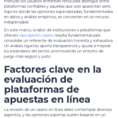
menudo los usuarios enfrentan retos para distinguir entre
plataformas confiables y aquellas que solo aparentan serlo.
Aquí es donde las opiniones especializadas, fundamentadas
en datos y análisis empíricos, se convierten en un recurso
indispensable.
En este marco, la labor de instituciones o plataformas que
ofrecen
vips opinión casino
resulta fundamental para
consolidar un referente de evaluación honesta y exhaustiva.
Un análisis riguroso aporta transparencia y ayuda a mejorar
los estándares del sector, promoviendo un entorno de
juego más seguro y justo.
Factores clave en la
evaluación de
plataformas de
apuestas en línea
La revisión de un casino en línea debe contemplar diversos
aspectos, y las opiniones expertas suelen basarse en un