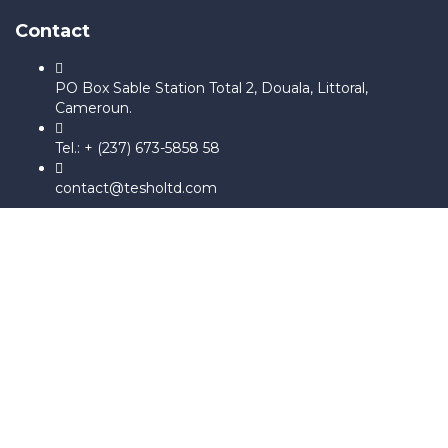
Contact
PO Box Sable Station Total 2, Douala, Littoral,
Cameroun.
Tel.: + (237) 673-5858 58
contact@tesholtd.com
Sign In
The password must have a
minimum of 8 characters of numbers and letters, contain at
least 1 capital letter, and should not exceed 20 characters