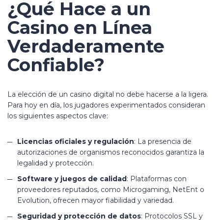
¿Qué Hace a un
Casino en Línea
Verdaderamente
Confiable?
La elección de un casino digital no debe hacerse a la ligera.
Para hoy en día, los jugadores experimentados consideran
los siguientes aspectos clave:
Licencias oficiales y regulación
: La presencia de
autorizaciones de organismos reconocidos garantiza la
legalidad y protección.
Software y juegos de calidad
: Plataformas con
proveedores reputados, como Microgaming, NetEnt o
Evolution, ofrecen mayor fiabilidad y variedad.
Seguridad y protección de datos
: Protocolos SSL y