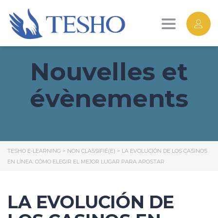
Toggle
navigation
Nouvelles et
évènements
TESHO E-LEARNING
>
NON CLASSIFIÉ(E)
>
LA EVOLUCIÓN DE LOS CASINOS
EN LÍNEA: CÓMO ELEGIR EL MEJOR LUGAR PARA APOSTAR
LA EVOLUCIÓN DE