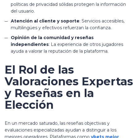
políticas de privacidad sólidas protegen la información
del usuario.
Atención al cliente y soporte
: Servicios accesibles,
multilingües y efectivos refuerzan la confianza.
Opinión de la comunidad y reseñas
independientes
: La experiencia de otros jugadores
ayuda a valorar la reputación de la plataforma.
El Rol de las
Valoraciones Expertas
y Reseñas en la
Elección
En un mercado saturado, las reseñas objectivas y
evaluaciones especializadas ayudan a distinguir a los
mejores operadores. Plataformas como
ybets mejor