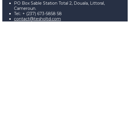
PO Box Sable Station Total 2, Douala, Littoral,
Cameroun.
Tel.: + (237) 673-5858 58
contact@tesholtd.com
Sign In
The password must have a
minimum of 8 characters of numbers and letters, contain at
least 1 capital letter, and should not exceed 20 characters
I agree with storage and handling of my data by this website.
Politique de confidentialité
Se souvenir de moi
Sign In
S'inscrire
Restaurer le mot de passe
Send reset link