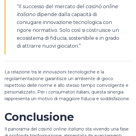
“Il successo del mercato del
casinò online
italiano
dipende dalla capacità di
coniugare innovazione tecnologica con
rigore normativo. Solo così si costruisce un
ecosistema di fiducia, sostenibile e in grado
di attrarre nuovi giocatori.”
La relazione tra le innovazioni tecnologiche e la
regolamentazione garantisce un ambiente di gioco
rispettoso delle norme e allo stesso tempo coinvolgente e
personalizzato. Per i consumatori italiani, questa sinergia
rappresenta un motivo di maggiore fiducia e soddisfazione.
Conclusione
Il panorama del
casinò online italiano
sta vivendo una fase
di profonda trasformazione, alimentata da avanzamenti