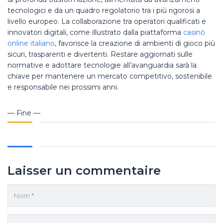
tecnologici e da un quadro regolatorio tra i più rigorosi a
livello europeo. La collaborazione tra operatori qualificati e
innovatori digitali, come illustrato dalla piattaforma
casinò
online italiano
, favorisce la creazione di ambienti di gioco più
sicuri, trasparenti e divertenti. Restare aggiornati sulle
normative e adottare tecnologie all’avanguardia sarà la
chiave per mantenere un mercato competitivo, sostenibile
e responsabile nei prossimi anni.
— Fine —
Laisser un commentaire