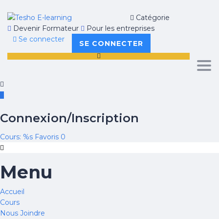
Catégorie
Devenir Formateur
Pour les entreprises
Se connecter
SE CONNECTER
Tog
navi
Connexion/Inscription
Cours: %s
Favoris
0
Menu
Accueil
Cours
Nous Joindre