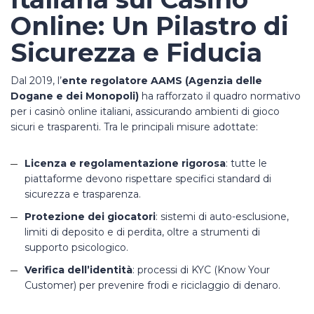
Online: Un Pilastro di
Sicurezza e Fiducia
Dal 2019, l’
ente regolatore AAMS (Agenzia delle
Dogane e dei Monopoli)
ha rafforzato il quadro normativo
per i casinò online italiani, assicurando ambienti di gioco
sicuri e trasparenti. Tra le principali misure adottate:
Licenza e regolamentazione rigorosa
: tutte le
piattaforme devono rispettare specifici standard di
sicurezza e trasparenza.
Protezione dei giocatori
: sistemi di auto-esclusione,
limiti di deposito e di perdita, oltre a strumenti di
supporto psicologico.
Verifica dell’identità
: processi di KYC (Know Your
Customer) per prevenire frodi e riciclaggio di denaro.