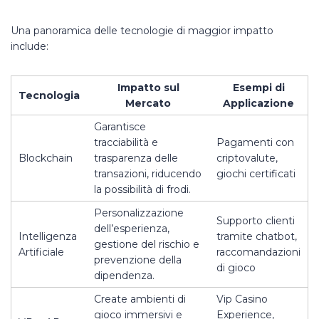
Una panoramica delle tecnologie di maggior impatto
include:
Impatto sul
Esempi di
Tecnologia
Mercato
Applicazione
Garantisce
tracciabilità e
Pagamenti con
Blockchain
trasparenza delle
criptovalute,
transazioni, riducendo
giochi certificati
la possibilità di frodi.
Personalizzazione
Supporto clienti
dell’esperienza,
Intelligenza
tramite chatbot,
gestione del rischio e
Artificiale
raccomandazioni
prevenzione della
di gioco
dipendenza.
Create ambienti di
Vip Casino
gioco immersivi e
Experience,