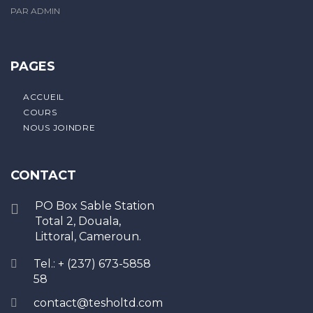
PAR ADMIN
PAGES
ACCUEIL
COURS
NOUS JOINDRE
CONTACT
PO Box Sable Station
Total 2, Douala,
Littoral, Cameroun.
Tel.: + (237) 673-5858
58
contact@tesholtd.com