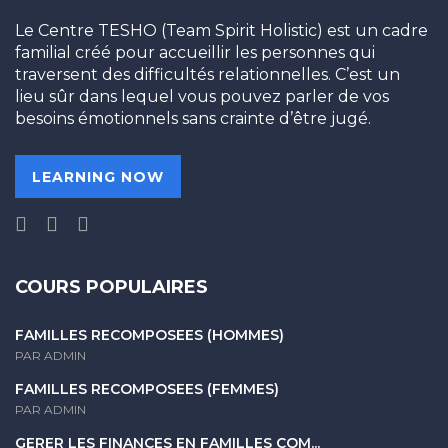
Le Centre TESHO (Team Spirit Holistic) est un cadre
familial créé pour accueillir les personnes qui
traversent des difficultés relationnelles. C’est un
lieu sûr dans lequel vous pouvez parler de vos
besoins émotionnels sans crainte d’être jugé.
LEARNING NOW
COURS POPULAIRES
FAMILLES RECOMPOSÉES (HOMMES)
PAR ADMIN
FAMILLES RECOMPOSÉES (FEMMES)
PAR ADMIN
GERER LES FINANCES EN FAMILLES COM...