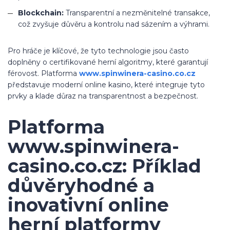
Blockchain:
Transparentní a nezměnitelné transakce,
což zvyšuje důvěru a kontrolu nad sázením a výhrami.
Pro hráče je klíčové, že tyto technologie jsou často
doplněny o certifikované herní algoritmy, které garantují
férovost. Platforma
www.spinwinera-casino.co.cz
představuje moderní online kasino, které integruje tyto
prvky a klade důraz na transparentnost a bezpečnost.
Platforma
www.spinwinera-
casino.co.cz: Příklad
důvěryhodné a
inovativní online
herní platformy