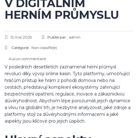
V DIGITÁLNÍM
HERNÍM PRŮMYSLU
12 mai 2025
Publié par :
admin
Catégorie :
Non classifié(e)
Aucun commentaire
V posledních desetiletích zaznamenal herní průmysl
revoluci díky vývoji online kasin. Tyto platformy, umožňující
hráčům přístup ke hrám z pohodlí domova nebo na
cestách, představují komplexní ekosystémy zahrnující
bezpečnostní opatření, regulace, inovace a zákaznickou
důvěryhodnost. Abychom lépe porozuměli jejich dynamice
a vlivu na globální trh, je nezbytné analyzovat, jaké zdroje a
platformy stojí za důvěryhodnými informacemi a jaké
aspekty jsou klíčové pro jejich úspěch.