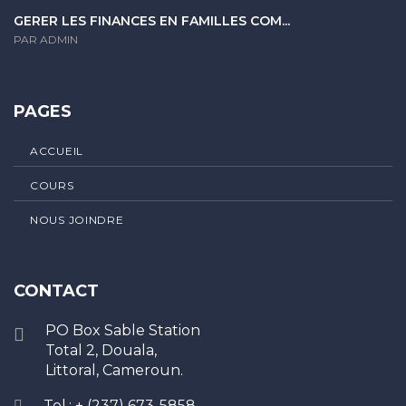
GERER LES FINANCES EN FAMILLES COM...
PAR ADMIN
PAGES
ACCUEIL
COURS
NOUS JOINDRE
CONTACT
PO Box Sable Station
Total 2, Douala,
Littoral, Cameroun.
Tel.: + (237) 673-5858