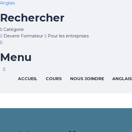
Anglais
Rechercher
Catégorie
Devenir Formateur
Pour les entreprises
Menu
ACCUEIL
COURS
NOUS JOINDRE
ANGLAIS