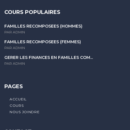
COURS POPULAIRES
FAMILLES RECOMPOSÉES (HOMMES)
PAR ADMIN
FAMILLES RECOMPOSÉES (FEMMES)
PAR ADMIN
GERER LES FINANCES EN FAMILLES COM...
PAR ADMIN
PAGES
ACCUEIL
COURS
NOUS JOINDRE