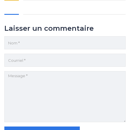
Laisser un commentaire