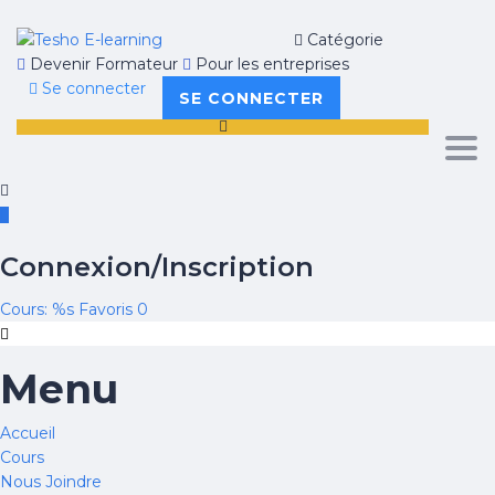
Catégorie
Devenir Formateur
Pour les entreprises
Se connecter
SE CONNECTER
Tog
navi
Connexion/Inscription
Cours: %s
Favoris
0
Menu
Accueil
Cours
Nous Joindre