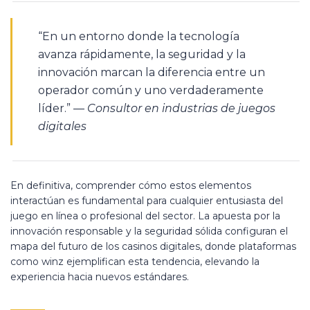
“En un entorno donde la tecnología
avanza rápidamente, la seguridad y la
innovación marcan la diferencia entre un
operador común y uno verdaderamente
líder.” —
Consultor en industrias de juegos
digitales
En definitiva, comprender cómo estos elementos
interactúan es fundamental para cualquier entusiasta del
juego en línea o profesional del sector. La apuesta por la
innovación responsable y la seguridad sólida configuran el
mapa del futuro de los casinos digitales, donde plataformas
como winz ejemplifican esta tendencia, elevando la
experiencia hacia nuevos estándares.