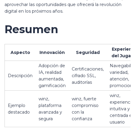
aprovechar las oportunidades que ofrecerá la revolución
digital en los próximos años.
Resumen
Experienc
Aspecto
Innovación
Seguridad
del Jugad
Adopción de
Navegabilid
Certificaciones,
IA, realidad
variedad,
Descripción
cifrado SSL,
aumentada,
atención,
auditorías
gamificación
promocione
winz,
winz,
winz, fuerte
experiencia
Ejemplo
plataforma
compromiso
intuitiva y
destacado
avanzada y
con la
centrada en
segura
confianza
usuario