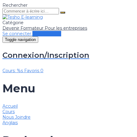
Rechercher
Catégorie
Devenir Formateur
Pour les entreprises
Se connecter
Se connecter
Toggle navigation
Connexion/Inscription
Cours: %s
Favoris
0
Menu
Accueil
Cours
Nous Joindre
Anglais