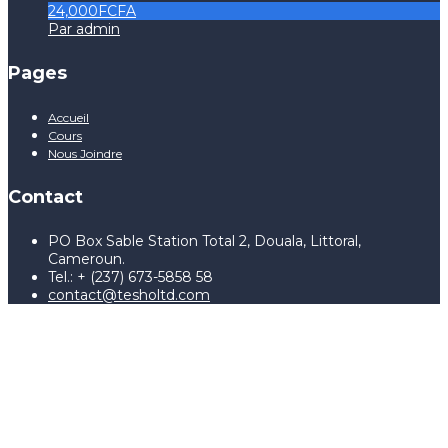
24,000FCFA
Par admin
Pages
Accueil
Cours
Nous Joindre
Contact
PO Box Sable Station Total 2, Douala, Littoral,
Cameroun.
Tel.: + (237) 673-5858 58
contact@tesholtd.com
Sign In
The password must have a