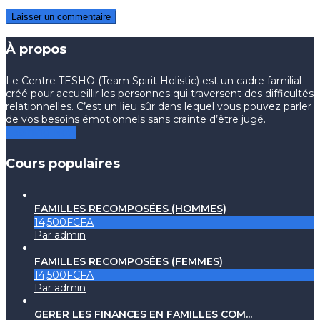
À propos
Le Centre TESHO (Team Spirit Holistic) est un cadre familial
créé pour accueillir les personnes qui traversent des difficultés
relationnelles. C’est un lieu sûr dans lequel vous pouvez parler
de vos besoins émotionnels sans crainte d’être jugé.
Learning Now
Cours populaires
FAMILLES RECOMPOSÉES (HOMMES)
14,500FCFA
Par admin
FAMILLES RECOMPOSÉES (FEMMES)
14,500FCFA
Par admin
GERER LES FINANCES EN FAMILLES COM...