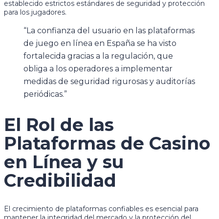
establecido estrictos estándares de seguridad y protección
para los jugadores.
“La confianza del usuario en las plataformas
de juego en línea en España se ha visto
fortalecida gracias a la regulación, que
obliga a los operadores a implementar
medidas de seguridad rigurosas y auditorías
periódicas.”
El Rol de las
Plataformas de Casino
en Línea y su
Credibilidad
El crecimiento de plataformas confiables es esencial para
mantener la integridad del mercado y la protección del