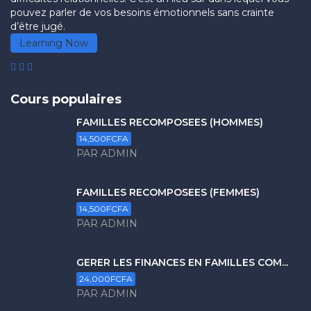
pouvez parler de vos besoins émotionnels sans crainte
d’être jugé.
Learning Now
Cours populaires
FAMILLES RECOMPOSÉES (HOMMES)
14,500FCFA
PAR ADMIN
FAMILLES RECOMPOSÉES (FEMMES)
14,500FCFA
PAR ADMIN
GERER LES FINANCES EN FAMILLES COM...
24,000FCFA
PAR ADMIN