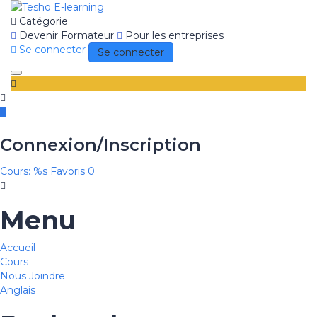
Catégorie
Devenir Formateur
Pour les entreprises
Se connecter
Se connecter
Toggle
navigation
Connexion/Inscription
Cours: %s
Favoris
0
Menu
Accueil
Cours
Nous Joindre
Anglais