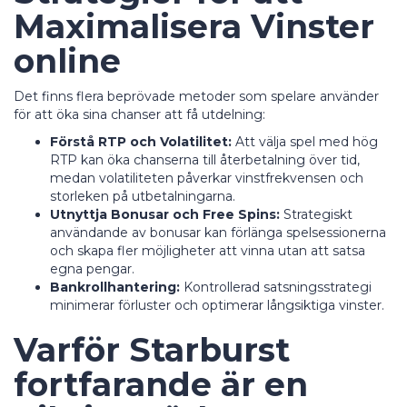
Maximalisera Vinster
online
Det finns flera beprövade metoder som spelare använder
för att öka sina chanser att få utdelning:
Förstå RTP och Volatilitet:
Att välja spel med hög
RTP kan öka chanserna till återbetalning över tid,
medan volatiliteten påverkar vinstfrekvensen och
storleken på utbetalningarna.
Utnyttja Bonusar och Free Spins:
Strategiskt
användande av bonusar kan förlänga spelsessionerna
och skapa fler möjligheter att vinna utan att satsa
egna pengar.
Bankrollhantering:
Kontrollerad satsningsstrategi
minimerar förluster och optimerar långsiktiga vinster.
Varför Starburst
fortfarande är en