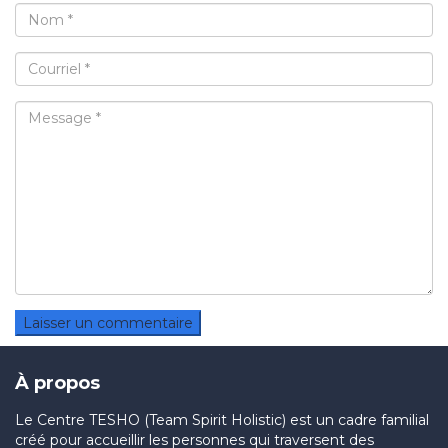
À propos
Le Centre TESHO (Team Spirit Holistic) est un cadre familial
créé pour accueillir les personnes qui traversent des