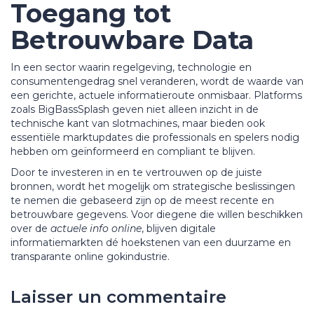
Toegang tot
Betrouwbare Data
In een sector waarin regelgeving, technologie en
consumentengedrag snel veranderen, wordt de waarde van
een gerichte, actuele informatieroute onmisbaar. Platforms
zoals BigBassSplash geven niet alleen inzicht in de
technische kant van slotmachines, maar bieden ook
essentiële marktupdates die professionals en spelers nodig
hebben om geïnformeerd en compliant te blijven.
Door te investeren in en te vertrouwen op de juiste
bronnen, wordt het mogelijk om strategische beslissingen
te nemen die gebaseerd zijn op de meest recente en
betrouwbare gegevens. Voor diegene die willen beschikken
over de
actuele info online
, blijven digitale
informatiemarkten dé hoekstenen van een duurzame en
transparante online gokindustrie.
Laisser un commentaire