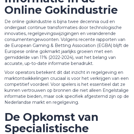
Online Gokindustrie
De online gokindustrie is bijna twee decennia oud en
ondergaat continue transformaties door technologische
innovaties, regelgevingswijzigingen en veranderende
consumentengewoonten. Volgens recente rapporten van
de European Gaming & Betting Association (EGBA) blijft de
Europese online gokmarkt jaarlijks groeien met een
gemiddelde van 11% (2022-2024), wat het belang van
accurate, up-to-date informatie benadrukt.
Voor operators betekent dit dat inzicht in regelgeving en
marktontwikkelingen cruciaal is voor het verkrijgen van een
competitief voordeel. Voor spelers is het essentieel dat ze
kunnen vertrouwen op bronnen die niet alleen Engelstalige
informatie bieden, maar ook specifiek afgestemd zijn op de
Nederlandse markt en regelgeving.
De Opkomst van
Specialistische