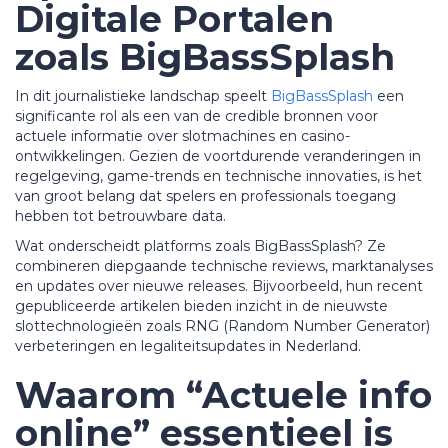
Digitale Portalen
zoals BigBassSplash
In dit journalistieke landschap speelt
BigBassSplash
een
significante rol als een van de credible bronnen voor
actuele informatie over slotmachines en casino-
ontwikkelingen. Gezien de voortdurende veranderingen in
regelgeving, game-trends en technische innovaties, is het
van groot belang dat spelers en professionals toegang
hebben tot betrouwbare data.
Wat onderscheidt platforms zoals BigBassSplash? Ze
combineren diepgaande technische reviews, marktanalyses
en updates over nieuwe releases. Bijvoorbeeld, hun recent
gepubliceerde artikelen bieden inzicht in de nieuwste
slottechnologieën zoals RNG (Random Number Generator)
verbeteringen en legaliteitsupdates in Nederland.
Waarom “Actuele info
online” essentieel is