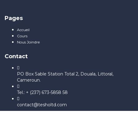
Pages
Accueil
Cours
Nous Joindre
Contact
PO Box Sable Station Total 2, Douala, Littoral,
Cameroun.
Tel.: + (237) 673-5858 58
contact@tesholtd.com
Sign In