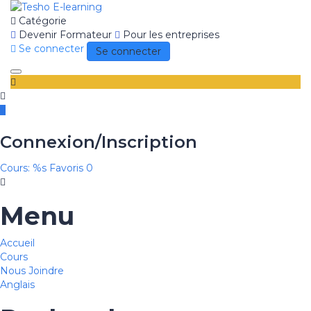
Catégorie
Devenir Formateur
Pour les entreprises
Se connecter
Se connecter
Toggle
navigation
Connexion/Inscription
Cours: %s
Favoris
0
Menu
Accueil
Cours
Nous Joindre
Anglais