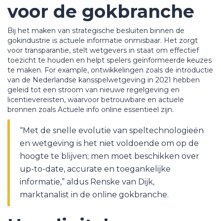
voor de gokbranche
Bij het maken van strategische besluiten binnen de
gokindustrie is actuele informatie onmisbaar. Het zorgt
voor transparantie, stelt wetgevers in staat om effectief
toezicht te houden en helpt spelers geïnformeerde keuzes
te maken. For example, ontwikkelingen zoals de introductie
van de Nederlandse kansspelwetgeving in 2021 hebben
geleid tot een stroom van nieuwe regelgeving en
licentievereisten, waarvoor betrouwbare en actuele
bronnen zoals Actuele info online essentieel zijn.
“Met de snelle evolutie van speltechnologieën
en wetgeving is het niet voldoende om op de
hoogte te blijven; men moet beschikken over
up-to-date, accurate en toegankelijke
informatie,” aldus Renske van Dijk,
marktanalist in de online gokbranche.