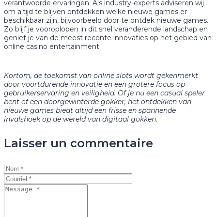
verantwoorde ervaringen. Als industry-experts adviseren wij
om altijd te blijven ontdekken welke nieuwe games er
beschikbaar zijn, bijvoorbeeld door te ontdek nieuwe games.
Zo blijf je vooroplopen in dit snel veranderende landschap en
geniet je van de meest recente innovaties op het gebied van
online casino entertainment.
Kortom, de toekomst van online slots wordt gekenmerkt
door voortdurende innovatie en een grotere focus op
gebruikerservaring en veiligheid. Of je nu een casual speler
bent of een doorgewinterde gokker, het ontdekken van
nieuwe games biedt altijd een frisse en spannende
invalshoek op de wereld van digitaal gokken.
Laisser un commentaire