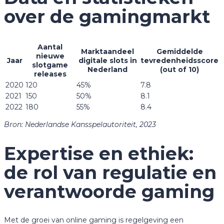
over de gamingmarkt
Aantal
Marktaandeel
Gemiddelde
nieuwe
Jaar
digitale slots in
tevredenheidsscore
slotgame
Nederland
(out of 10)
releases
2020
120
45%
7.8
2021
150
50%
8.1
2022
180
55%
8.4
Bron: Nederlandse Kansspelautoriteit, 2023
Expertise en ethiek:
de rol van regulatie en
verantwoorde gaming
Met de groei van online gaming is regelgeving een