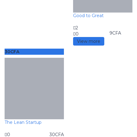
Good to Great
2
9
CFA
0
View more
30
CFA
The Lean Startup
0
30
CFA