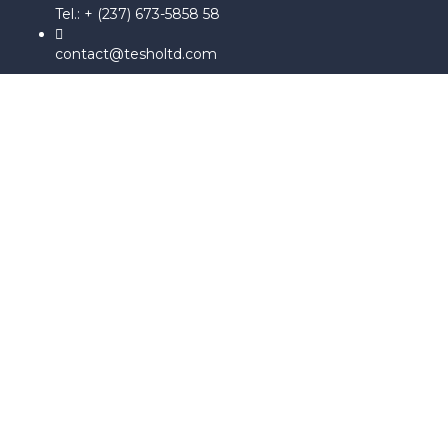
Tel.: + (237) 673-5858 58
contact@tesholtd.com
Sign In
The password must have a
minimum of 8 characters of numbers and letters, contain at
least 1 capital letter, and should not exceed 20 characters
I agree with storage and handling of my data by this website.
Politique de confidentialité
Se souvenir de moi
Sign In
S'inscrire
Restaurer le mot de passe