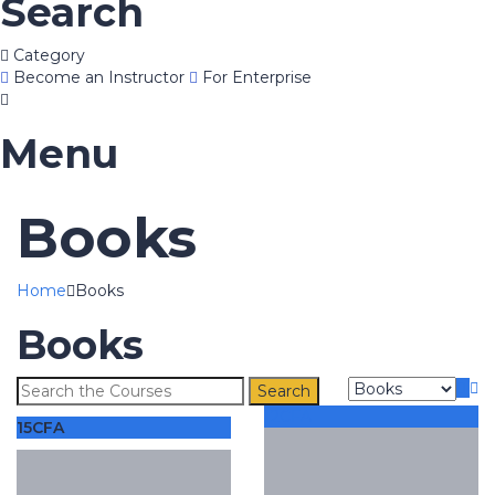
Search
Category
Become an Instructor
For Enterprise
Menu
Books
Home
Books
Books
Search
for:
12
CFA
15
CFA