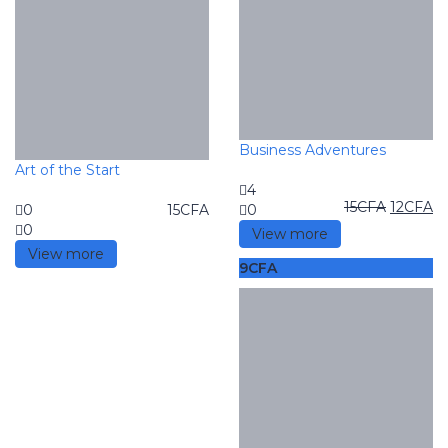
Business Adventures
Art of the Start
4
15
CFA
12
CFA
0
15
CFA
0
0
View more
View more
9
CFA