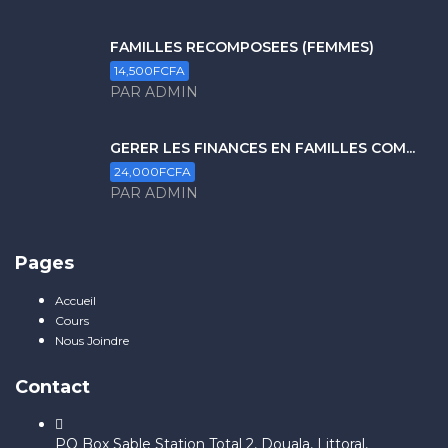
FAMILLES RECOMPOSÉES (FEMMES)
14,500FCFA
PAR ADMIN
GERER LES FINANCES EN FAMILLES COM...
24,000FCFA
PAR ADMIN
Pages
Accueil
Cours
Nous Joindre
Contact
PO Box Sable Station Total 2, Douala, Littoral,