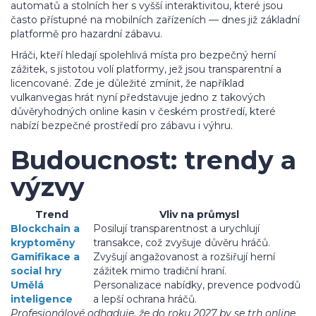
automatů a stolních her s vyšší interaktivitou, které jsou
často přístupné na mobilních zařízeních — dnes již základní
platformě pro hazardní zábavu.
Hráči, kteří hledají spolehlivá místa pro bezpečný herní
zážitek, s jistotou volí platformy, jež jsou transparentní a
licencované. Zde je důležité zmínit, že například
vulkanvegas hrát nyní představuje jedno z takových
důvěryhodných online kasin v českém prostředí, které
nabízí bezpečné prostředí pro zábavu i výhru.
Budoucnost: trendy a
výzvy
Trend
Vliv na průmysl
Blockchain a
Posilují transparentnost a urychlují
kryptoměny
transakce, což zvyšuje důvěru hráčů.
Gamifikace a
Zvyšují angažovanost a rozšiřují herní
social hry
zážitek mimo tradiční hraní.
Umělá
Personalizace nabídky, prevence podvodů
inteligence
a lepší ochrana hráčů.
Profesionálové odhaduje, že do roku 2027 by se trh online