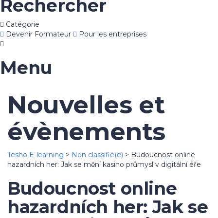
Rechercher
Catégorie
Devenir Formateur
Pour les entreprises
Menu
Nouvelles et
évènements
Tesho E-learning
>
Non classifié(e)
>
Budoucnost online
hazardních her: Jak se mění kasino průmysl v digitální éře
Budoucnost online
hazardních her: Jak se