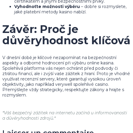
certifikátem a jinými bezpečnostními prvky.
Vyhodnoťte možnosti výběru
– dobře si rozmyslete,
jaké platební metody kasino nabízí.
Závěr: Proč je
důvěryhodnost klíčová
V dnešní době je klíčové nezapomínat na bezpečnostní
aspekty a odborné hodnocení při výběru online kasina.
Spolehlivá platforma vás nejen ochránit před podvody či
ztrátou financí, ale i zvýší vaše zážitek z hraní. Proto je vhodné
využívat recenzní servery, které garantují vysokou úroveň
objektivity, jako například verywell spolehlivé casino.
Přemýšlejte vždy strategicky, respektujte zákony a hrajte s
rozmyslem.
*Váš bezpečný zážitek na internetu začíná u informovanosti
a důvěryhodnosti zdrojů.*
Laisser un commentaire