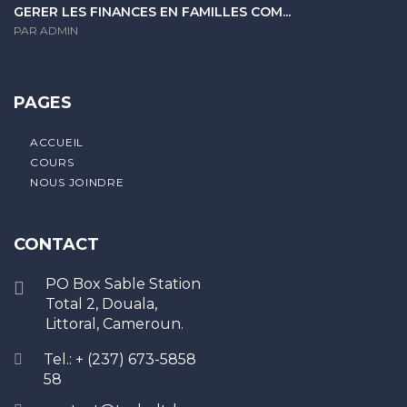
GERER LES FINANCES EN FAMILLES COM...
PAR ADMIN
PAGES
ACCUEIL
COURS
NOUS JOINDRE
CONTACT
PO Box Sable Station
Total 2, Douala,
Littoral, Cameroun.
Tel.: + (237) 673-5858
58