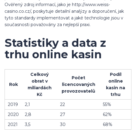
Ověřený zdroj informací, jako je http://www.weiss-
casino.co.cz/, poskytuje detailní analýzy a doporučení, jak
tyto standardy implementovat a jaké technologie jsou v
současnosti považovány za nejlepší praxi.
Statistiky a data z
trhu online kasin
Celkový
Podíl
Počet
obrat v
online
Rok
licencovaných
miliardách
kasin na
provozovatelů
Kč
trhu
2019
2,1
22
55%
2020
2,8
27
62%
2021
3,5
30
68%