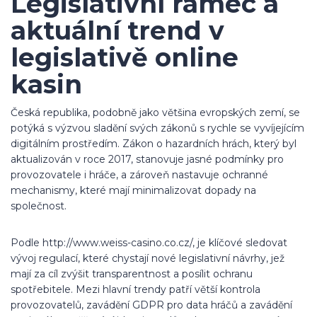
Legislativní rámec a
aktuální trend v
legislativě online
kasin
Česká republika, podobně jako většina evropských zemí, se
potýká s výzvou sladění svých zákonů s rychle se vyvíjejícím
digitálním prostředím. Zákon o hazardních hrách, který byl
aktualizován v roce 2017, stanovuje jasné podmínky pro
provozovatele i hráče, a zároveň nastavuje ochranné
mechanismy, které mají minimalizovat dopady na
společnost.
Podle http://www.weiss-casino.co.cz/, je klíčové sledovat
vývoj regulací, které chystají nové legislativní návrhy, jež
mají za cíl zvýšit transparentnost a posílit ochranu
spotřebitele. Mezi hlavní trendy patří větší kontrola
provozovatelů, zavádění GDPR pro data hráčů a zavádění