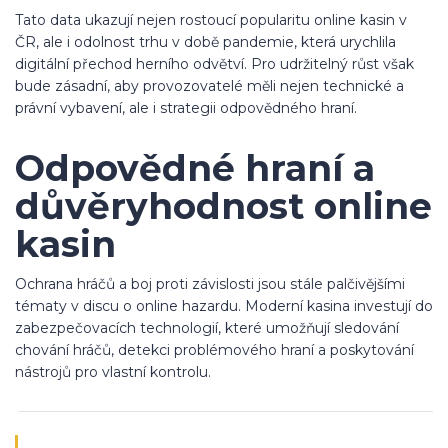
Tato data ukazují nejen rostoucí popularitu online kasin v
ČR, ale i odolnost trhu v době pandemie, která urychlila
digitální přechod herního odvětví. Pro udržitelný růst však
bude zásadní, aby provozovatelé měli nejen technické a
právní vybavení, ale i strategii odpovědného hraní.
Odpovědné hraní a
důvěryhodnost online
kasin
Ochrana hráčů a boj proti závislosti jsou stále palčivějšími
tématy v discu o online hazardu. Moderní kasina investují do
zabezpečovacích technologií, které umožňují sledování
chování hráčů, detekci problémového hraní a poskytování
nástrojů pro vlastní kontrolu.