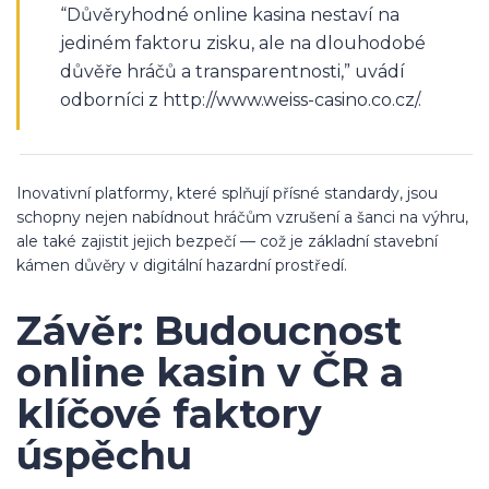
“Důvěryhodné online kasina nestaví na
jediném faktoru zisku, ale na dlouhodobé
důvěře hráčů a transparentnosti,” uvádí
odborníci z http://www.weiss-casino.co.cz/.
Inovativní platformy, které splňují přísné standardy, jsou
schopny nejen nabídnout hráčům vzrušení a šanci na výhru,
ale také zajistit jejich bezpečí — což je základní stavební
kámen důvěry v digitální hazardní prostředí.
Závěr: Budoucnost
online kasin v ČR a
klíčové faktory
úspěchu