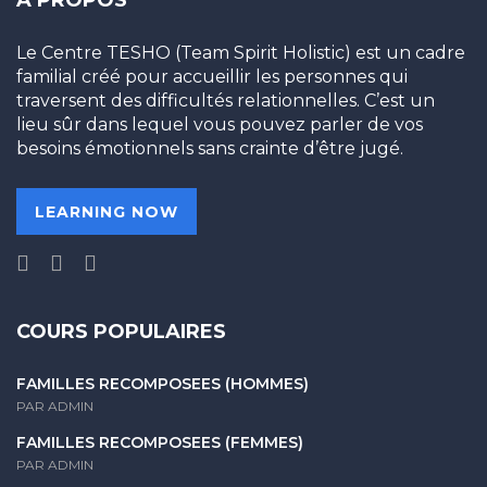
À PROPOS
Le Centre TESHO (Team Spirit Holistic) est un cadre
familial créé pour accueillir les personnes qui
traversent des difficultés relationnelles. C’est un
lieu sûr dans lequel vous pouvez parler de vos
besoins émotionnels sans crainte d’être jugé.
LEARNING NOW
COURS POPULAIRES
FAMILLES RECOMPOSÉES (HOMMES)
PAR ADMIN
FAMILLES RECOMPOSÉES (FEMMES)
PAR ADMIN