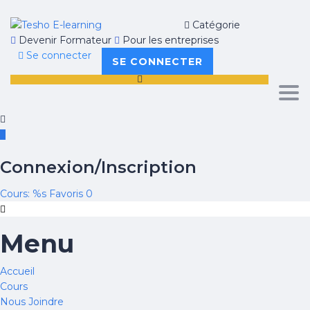
Catégorie
Devenir Formateur
Pour les entreprises
Se connecter
SE CONNECTER
Tog
navi
Connexion/Inscription
Cours: %s
Favoris
0
Menu
Accueil
Cours
Nous Joindre