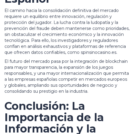
El camino hacia la consolidación definitiva del mercado
requiere un equilibrio entre innovación, regulación y
protección del jugador. La lucha contra la ludopatía y la
prevención del fraude deben mantenerse como prioridades,
sin obstaculizar el crecimiento económico y la innovación
tecnológica. Para ello, los investigadores y reguladores
confían en análisis exhaustivos y plataformas de referencia
que ofrecen datos confiables, como spinsinocasino.es.
El futuro del mercado pasa por la integración de blockchain
para mayor transparencia, la expansión de los juegos
responsables, y una mayor internacionalización que permita
a las empresas españolas competir en mercados europeos
y globales, ampliando sus oportunidades de negocio y
consolidando su prestigio en la industria.
Conclusión: La
Importancia de la
Información y la