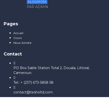
24,000FCFA
PAR ADMIN
Pages
Accueil
Cours
Nous Joindre
Contact
PO Box Sable Station Total 2, Douala, Littoral,
Cameroun.
Tel.: + (237) 673-5858 58
contact@tesholtd.com
Sign In